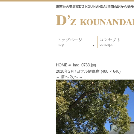
港南台の美容室D'Z KOUＮANDAI/港南台駅から
HOME
>
img_0733.jpg
2018年2月7日
フル解像度 (480 × 640)
←
前へ
次へ
→