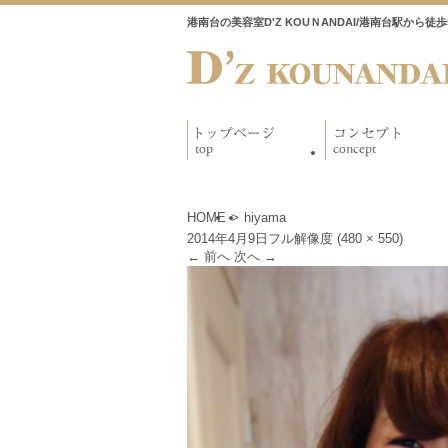
港南台の美容室D'Z KOUＮANDAI/港南台駅から
HOME
>
hiyama
2014年4月9日
フル解像度 (480 × 550)
←
前へ
次へ
→