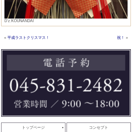
D’z.KOUNANDAI
«
平成ラストクリスマス！
祝！
»
トップページ
コンセプト