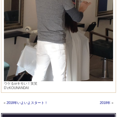
ウケるorキモい！笑笑
D’zKOUNANDAI
«
2018年いよいよスタート！
2018年
»