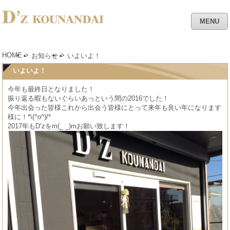
MENU
HOME
>
>
お知らせ
いよいよ！
いよいよ！
今年も最終日となりました！
振り返る暇もないぐらいあっという間の2016でした！
今年出会った皆様これから出会う皆様にとって来年も良い年になります
様に！*\(^o^)/*
2017年もD’zをm(_ _)mお願い致します！