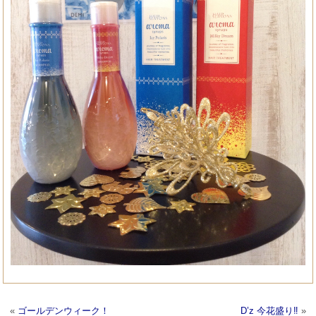
«
ゴールデンウィーク！
D’z 今花盛り‼︎
»