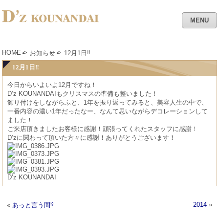
MENU
HOME
>
>
お知らせ
12月1日‼︎
12月1日‼︎
今日からいよいよ12月ですね！
D’z KOUNANDAIもクリスマスの準備も整いました！
飾り付けをしながらふと、1年を振り返ってみると、美容人生の中で、
一番内容の濃い1年だったなー、なんて思いながらデコレーションして
ました！
ご来店頂きましたお客様に感謝！頑張ってくれたスタッフに感謝！
D’zに関わって頂いた方々に感謝！ありがとうございます！
D’z KOUNANDAI
2014
»
«
あっと言う間⁉︎