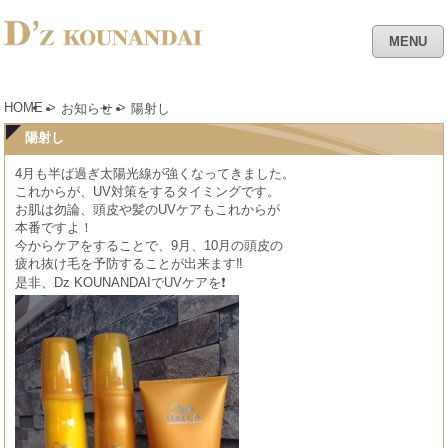
MENU
HOME
>
>
お知らせ
陽射し
陽射し
4月も半ば過ぎ太陽光線が強くなってきました。
これからが、UV対策をするタイミングです。
お肌は勿論、頭皮や髪のUVケアもこれからが
本番ですよ！
今からケアをすることで、9月、10月の頭皮の
疲れ抜け毛を予防することが出来ます‼︎
是非、Dz KOUNANDAIでUVケアを❗️